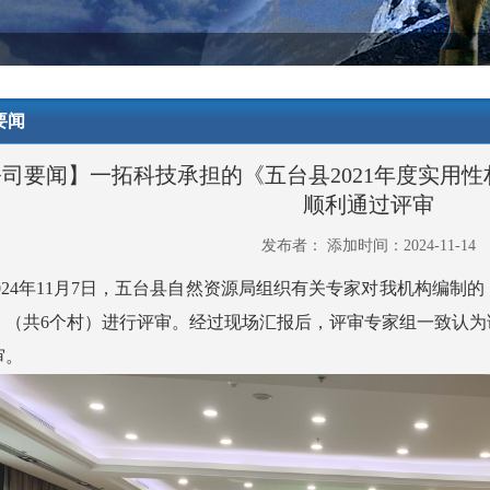
要闻
司要闻】一拓科技承担的《五台县2021年度实用
顺利通过评审
发布者： 添加时间：2024-11-14
02
4
年
11
月
7
日，
五台县自然资源局
组织有关专家对我机构编制的
》（共
6
个村）
进行评审。经过
现场
汇报后，评审专家组一致认为
审。