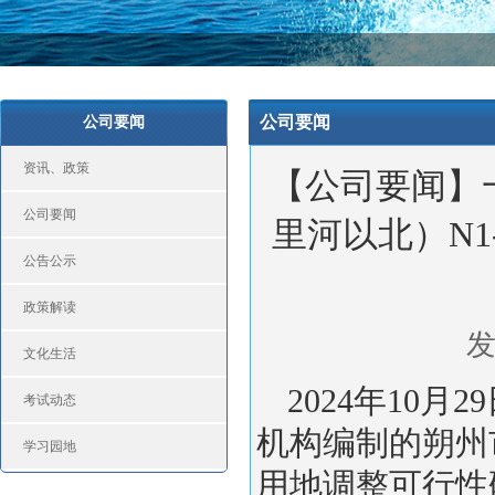
公司要闻
公司要闻
资讯、政策
【公司要闻】
公司要闻
里河以北）N1
公告公示
政策解读
发
文化生活
202
4
年
10
月
29
考试动态
机构编制的
朔州
学习园地
用地调整可行性